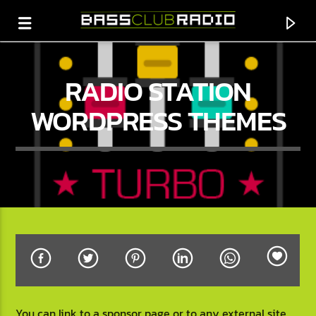
RADIO STATION
WORDPRESS THEMES
CANCIÓN ACTUAL
TIME FOR YOU
PRUF
You can link to a sponsor page or to any external site